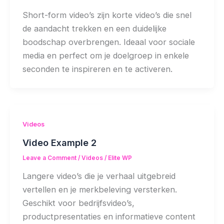
Short-form video’s zijn korte video’s die snel
de aandacht trekken en een duidelijke
boodschap overbrengen. Ideaal voor sociale
media en perfect om je doelgroep in enkele
seconden te inspireren en te activeren.
Videos
Video Example 2
Leave a Comment
/
Videos
/
Elite WP
Langere video’s die je verhaal uitgebreid
vertellen en je merkbeleving versterken.
Geschikt voor bedrijfsvideo’s,
productpresentaties en informatieve content