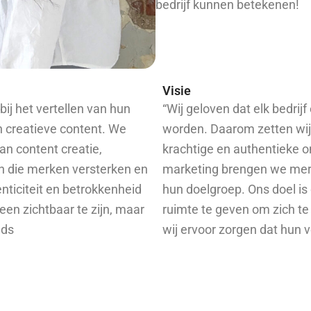
bedrijf kunnen betekenen!
Visie
ij het vertellen van hun
“Wij geloven dat elk bedrij
n creatieve content. We
worden. Daarom zetten wij 
n content creatie,
krachtige en authentieke o
 die merken versterken en
marketing brengen we merk
enticiteit en betrokkenheid
hun doelgroep. Ons doel i
leen zichtbaar te zijn, maar
ruimte te geven om zich te f
eds
wij ervoor zorgen dat hun v