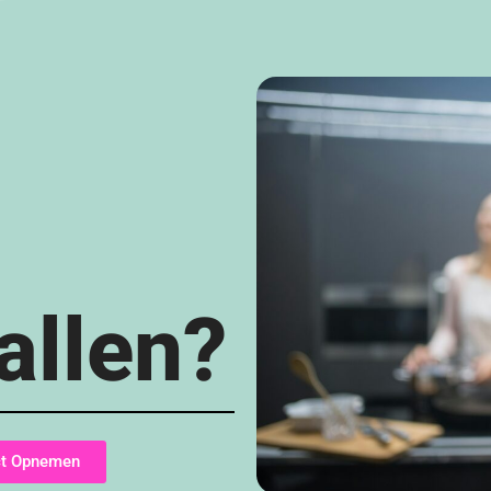
vallen?
ct Opnemen